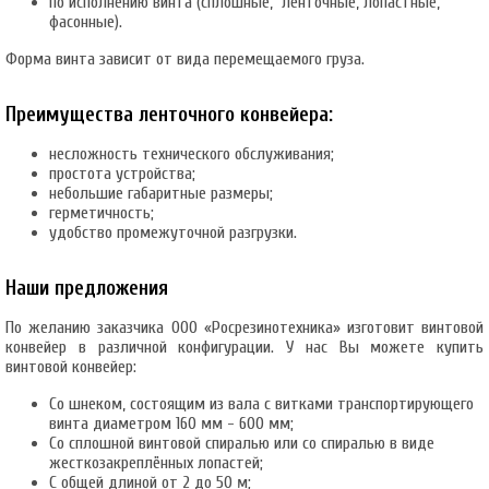
по исполнению винта (сплошные, ленточные, лопастные,
фасонные).
Форма винта зависит от вида перемещаемого груза.
Преимущества ленточного конвейера:
несложность технического обслуживания;
простота устройства;
небольшие габаритные размеры;
герметичность;
удобство промежуточной разгрузки.
Наши предложения
По желанию заказчика ООО «Росрезинотехника» изготовит винтовой
конвейер в различной конфигурации. У нас Вы можете купить
винтовой конвейер:
Со шнеком, состоящим из вала с витками транспортирующего
винта диаметром 160 мм - 600 мм;
Со сплошной винтовой спиралью или со спиралью в виде
жесткозакреплённых лопастей;
С общей длиной от 2 до 50 м;