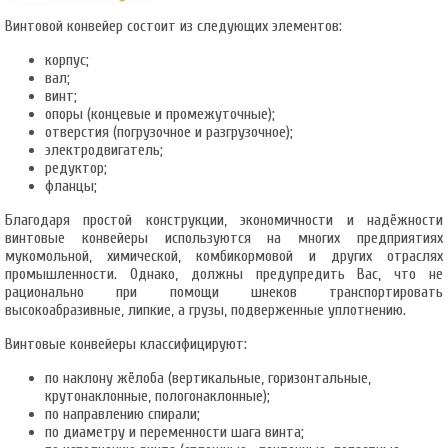
Винтовой конвейер состоит из следующих элементов:
корпус;
вал;
винт;
опоры (концевые и промежуточные);
отверстия (погрузочное и разгрузочное);
электродвигатель;
редуктор;
фланцы;
Благодаря простой конструкции, экономичности и надёжности
винтовые конвейеры используются на многих предприятиях
мукомольной, химической, комбикормовой и других отраслях
промышленности. Однако, должны предупредить Вас, что не
рационально при помощи шнеков транспортировать
высокоабразивные, липкие, а грузы, подверженные уплотнению.
Винтовые конвейеры классифицируют:
по наклону жёлоба (вертикальные, горизонтальные,
крутонаклонные, пологонаклонные);
по направлению спирали;
по диаметру и переменности шага винта;