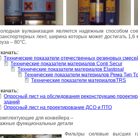
олодная вулканизация является надежным способом со
ранспортерных лент, ширина которых может достигать 1,6
руза – 80°С.
качать:
Технические показатели отечественных резиновых смесей
Технические показатели материалов Conti Secur
Технические показатели материалов Elastosal
Технические показатели материалов Рема Тип Т
Технические показатели материаловTRS
качать:
Опросный лист на обследования реконструкцию проекти
зданий
Опросный лист на проектирование ДСО и ПТО
омплектующие для конвейера –
ажные функциональные детали
Фильтры силовые высших г