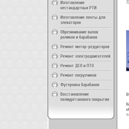
Изготовление
нестандартных РТИ
Изготовление ленты для
элеваторов
Обрезинивание валов
роликов и барабанов
Ремонт мотор-редукторов
Ремонт электродвигателей
Ремонт ДСО и ПТО
Ремонт погрузчиков
Футеровка барабанов
Восстановление
О
полиуретанового покрытия
К
о
т