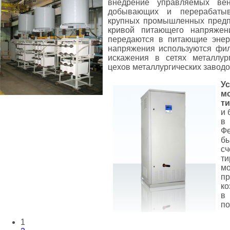
внедрение управляемых вен
добывающих и перерабаты
крупных промышленных предп
кривой питающего напряжен
передаются в питающие энер
напряжения используются фил
искажения в сетях металлур
цехов металлургических заводо
У
м
т
и 
в 
Ф
бы
с
т
м
п
ко
в
по
1