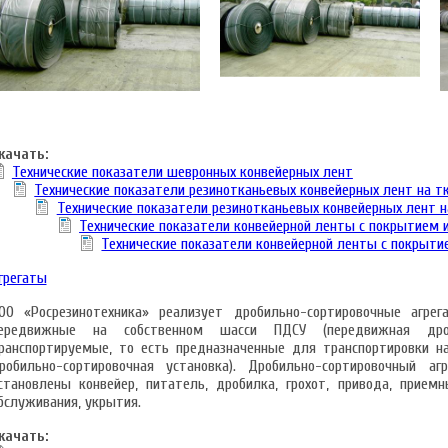
качать:
Технические показатели шевронных конвейерных лент
Технические показатели резинотканьевых конвейерных лент на т
Технические показатели резинотканьевых конвейерных лент н
Технические показатели конвейерной ленты с покрытием 
Технические показатели конвейерной ленты с покрыти
грегаты
ОО «Росрезинотехника» реализует дробильно-сортировочные агре
ередвижные на собственном шасси ПДСУ (передвижная дроби
ранспортируемые, то есть предназначенные для транспортировки н
робильно-сортировочная установка). Дробильно-сортировочный а
становлены конвейер, питатель, дробилка, грохот, привода, прием
бслуживания, укрытия.
качать: