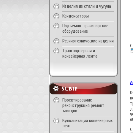
Изделия из стали и чугуна
Конденсаторы
Подъемно-транспортное
оборудование
Резинотехнические изделия
С
Транспортерная и
конвейерная лента
А
УСЛУГИ
О
п
Проектирование
т
реконструкция ремонт
д
заводов
у
о
Вулканизация конвейерных
лент
С