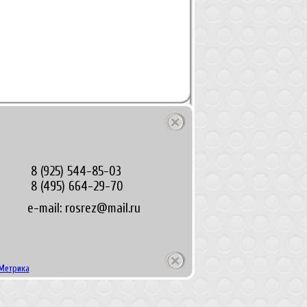
8 (925) 544-85-03
8 (495) 664-29-70
e-mail: rosrez@mail.ru