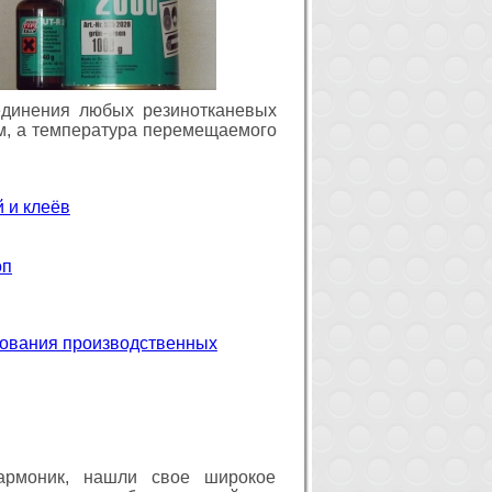
единения любых резинотканевых
 м, а температура перемещаемого
 и клеёв
оп
рования производственных
армоник, нашли свое широкое