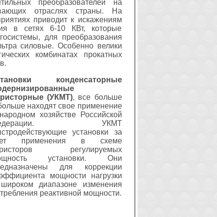
тильных преобразователей на
вающих отраслях страны. На
риятиях приводит к искажениям
ия в сетях 6-10 КВт, которые
госистемы, для преобразования
ьтра силовые. Особенно велики
гических комбинатах прокатных
в.
становки конденсаторные
одернизированные
иристорные (УКМТ)
, все больше
больше находят свое применение
народном хозяйстве Российской
едерации. УКМТ
стродействующие установки за
чет применения в схеме
иристоров регулируемых
ощность установки. Они
редназначены для коррекции
эффициента мощности нагрузки
 широком диапазоне изменения
требления реактивной мощности.