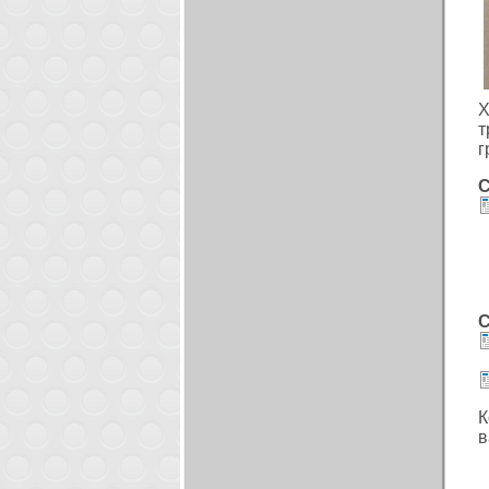
Х
т
г
С
С
К
в