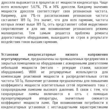
дросселя выражается в процентах от мощности конденсатора. Чаще
всего используют 5.67%, 7% и 14% дроссели. Каждому значению
мощности дросселя соответствует своя резонансная частота.
Например, для 7%-го рассогласования резонансная частота
составляет 189 Гц. Это значит, что для всех гармоник, частота
которых лежит выше 189 Гц, сеть представляет собой индуктивное
сопротивление и для них возникновение резонансного режима
маловероятно. Тем самым решается проблема ремонта
дорогостоящего оборудования, вышедшего из строя в результате
воздействия токов высших гармоник.
Установки конденсаторные низкого напряжения
нерегулируемые
, предназначены на промышленных предприятиях в
закрытых помещениях на оборудовании с асинхронными двигателями
небольшой мощности (метало - режущие станки, насосное
оборудование). УКНН не регулируемые используются для
компенсации реактивной мощности в распределительных сетях
частоты 50 Гц. Назначение установки предназначены для повышения
коэффициента мощности осветительных сетей переменного тока с
газоразрядными лампами высокого давления. В связи с тем, что
газоразрядные лампы включаются в сеть с помощью
пускорегулирующей аппаратуры, значительно снижается
коэффициент мощности ламп. При возникновении потребности в
конденсаторных установках с нестандартными характеристиками