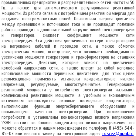
промышленных предприятий и распределительных сетей частоты 50
Гц, а также для автоматического регулирования реактивной
мощности. Их работа связана с потреблением реактивной энергии для
создания электромагнитных полей. Реактивная энергия двигается
между приемником и источником тока и не производит полезной
работы, приводит к дополнительной загрузке линий электропередачи
и генераторов, снижает коэффициент мощности сети
электропередач. Эти действия увеличивает потери электроэнергии
на нагревание кабелей и проводов сети, а также обмоток
электрических машин, вследствие, чего возникает необходимость
увеличения мощности генераторов и трансформаторов на станциях
электропередач. Действия, которые влияют на увеличения
колебаний напряжения сети, а также влекут за собой неполное
использование мощности первичных двигателей, для этих целей
рекомендовано применять установки конденсаторные низкого
напряжения, регулируемые, многоступенчатые. Генерирование
реактивной мощности у потребителя электроэнергии называют
компенсацией реактивной мощности, а удобным и экономичным
источником используются силовые косинусные конденсаторы,
выполняющие функции энергосберегающего оборудования и
повышающего качество электроэнергии. При возникновении
потребности в установлены конденсаторных низкого напряжения
УКНН состоит из блоков конденсаторов низкого напряжения, вы
можете обратится к нашим менеджерам по телефону
8 (495) 544-
85-03
или выслать заявку на электронный адрес
rosrez@mail.ru
.