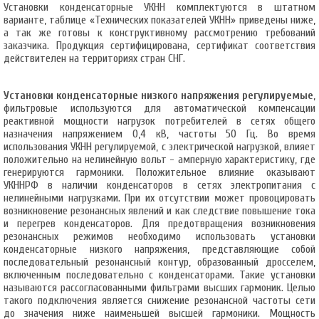
Установки конденсаторные УКНН комплектуются в штатном
варианте, таблице «Технических показателей УКНН» приведены ниже,
а так же готовы к конструктивному рассмотрению требований
заказчика. Продукция сертифицирована, сертификат соответствия
действителен на территориях стран СНГ.
Установки конденсаторные низкого напряжения регулируемые
,
фильтровые используются для автоматической компенсации
реактивной мощности нагрузок потребителей в сетях общего
назначения напряжением 0,4 кВ, частоты 50 Гц. Во время
использования УКНН регулируемой, с электрической нагрузкой, влияет
положительно на нелинейную вольт - амперную характеристику, где
генерируются гармоники. Положительное влияние оказывают
УКННРФ в наличии конденсаторов в сетях электропитания с
нелинейными нагрузками. При их отсутствии может провоцировать
возникновение резонансных явлений и как следствие повышение тока
и перегрев конденсаторов. Для предотвращения возникновения
резонансных режимов необходимо использовать установки
конденсаторные низкого напряжения, представляющие собой
последовательный резонансный контур, образованный дросселем,
включенным последовательно с конденсаторами. Такие установки
называются рассогласованными фильтрами высших гармоник. Целью
такого подключения является снижение резонансной частоты сети
до значения ниже наименьшей высшей гармоники. Мощность